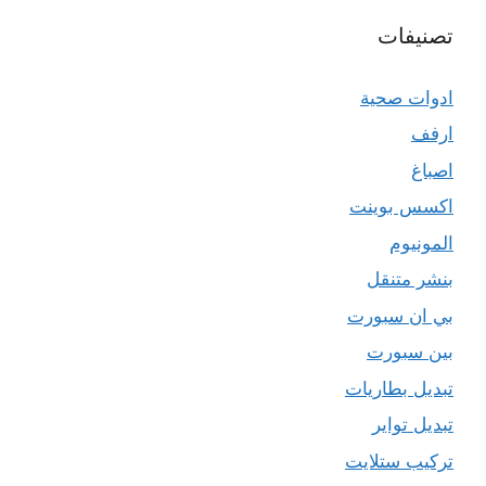
تصنيفات
ادوات صحية
ارفف
اصباغ
اكسس بوينت
المونيوم
بنشر متنقل
بي ان سبورت
بين سبورت
تبديل بطاريات
تبديل تواير
تركيب ستلايت