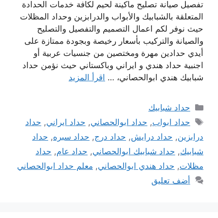
تفصيل صيانة تصليح ماكينة لحيم لكافة خدمات الحدادة
المتعلقة بالشبابيك والأبواب والدرابزين وحداد المظلات
حيث نوفر لكم اعمال التصميم والتفصيل والتصليح
والصيانة والتركيب بأسعار رخيصة وبجودة ممتازة على
أيدي حدادين مهرة ومختصين من جنسيات عربية أو
اجنبية حداد هندي و ايراني وباكستاني حيث نؤمن حداد
شبابيك هندي ابوالحصاني، …
اقرأ المزيد
التصنيفات
حداد شبابيك
الوسوم
حداد ابواب
,
حداد ابوالحصاني
,
حداد ايراني
,
حداد
درابزين
,
حداد درايش
,
حداد درج
,
حداد سبره
,
حداد
شبابيك
,
حداد شبابيك ابوالحصاني
,
حداد عام
,
حداد
مظلات
,
حداد هندي ابوالحصاني
,
معلم حداد ابوالحصاني
أضف تعليق