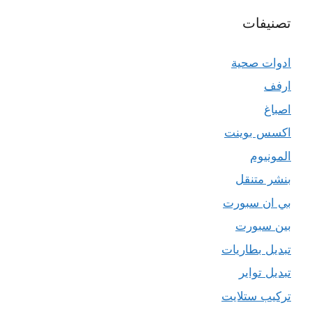
تصنيفات
ادوات صحية
ارفف
اصباغ
اكسس بوينت
المونيوم
بنشر متنقل
بي ان سبورت
بين سبورت
تبديل بطاريات
تبديل تواير
تركيب ستلايت