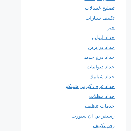
تصليح غسالات
تكييف سيارات
حبر
حداد ابواب
حداد درابزين
حداد درج حديد
حداد ديوانيات
حداد شبابيك
حداد غرف كيربي شينكو
حداد مظلات
خدمات تنظيف
رسيفر بي ان سبورت
رقم تكييف