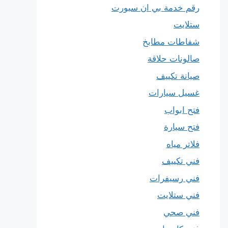
رقم خدمة بي ان سبورت
ستلايت
شفاطات مطابخ
صالونات حلاقة
صيانة تكييف
غسيل سيارات
فتح ابواب
فتح سيارة
فلاتر مياه
فني تكييف
فني رسيفرات
فني ستلايت
فني صحي