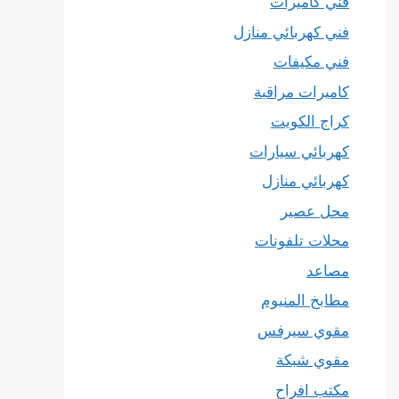
فني كاميرات
فني كهربائي منازل
فني مكيفات
كاميرات مراقبة
كراج الكويت
كهربائي سيارات
كهربائي منازل
محل عصير
محلات تلفونات
مصاعد
مطابخ المنيوم
مقوي سيرفس
مقوي شبكة
مكتب افراح