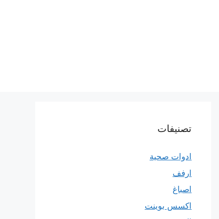
تصنيفات
ادوات صحية
ارفف
اصباغ
اكسس بوينت