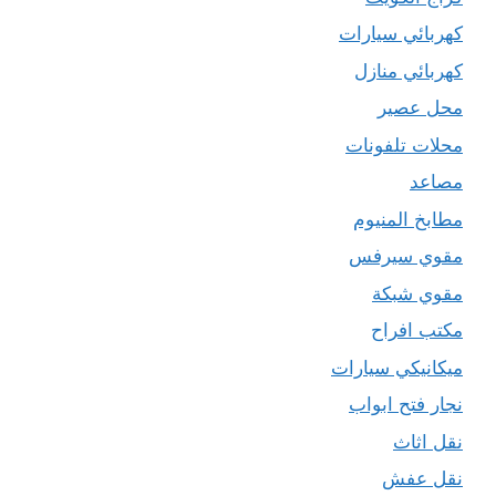
كهربائي سيارات
كهربائي منازل
محل عصير
محلات تلفونات
مصاعد
مطابخ المنيوم
مقوي سيرفس
مقوي شبكة
مكتب افراح
ميكانيكي سيارات
نجار فتح ابواب
نقل اثاث
نقل عفش