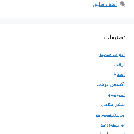
أضف تعليق
تصنيفات
ادوات صحية
ارفف
اصباغ
اكسس بوينت
المونيوم
بنشر متنقل
بي ان سبورت
بين سبورت