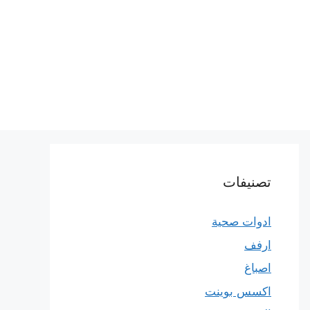
تصنيفات
ادوات صحية
ارفف
اصباغ
اكسس بوينت