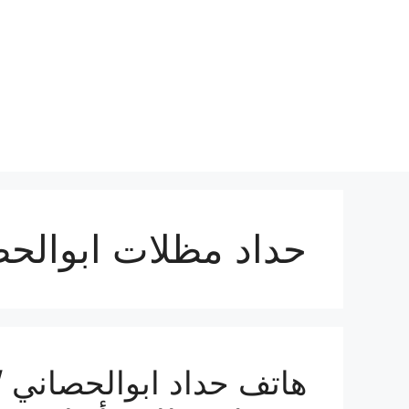
نتقل
لى
لمحتوى
حداد مظلات ابوالح