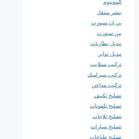
المونيوم
بنشر متنقل
بي ان سبورت
بين سبورت
تبديل بطاريات
تبديل تواير
تركيب ستلايت
تركيب سيراميك
تركيب مداخن
تصليح تكييف
تصليح تلفونات
تصليح ثلاجات
تصليح سيارات
تصليح طباخات