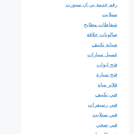
رقم خدمة بي ان سبورت
ستلايت
شفاطات مطابخ
صالونات حلاقة
صيانة تكييف
غسيل سيارات
فتح ابواب
فتح سيارة
فلاتر مياه
فني تكييف
فني رسيفرات
فني ستلايت
فني صحي