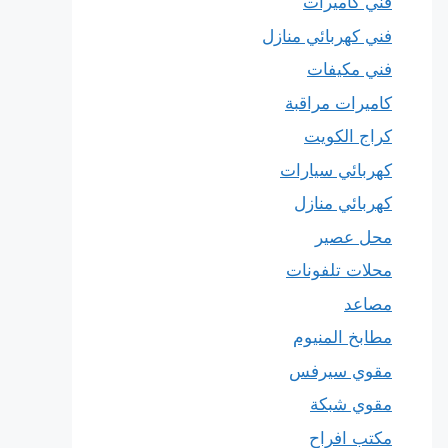
فني كاميرات
فني كهربائي منازل
فني مكيفات
كاميرات مراقبة
كراج الكويت
كهربائي سيارات
كهربائي منازل
محل عصير
محلات تلفونات
مصاعد
مطابخ المنيوم
مقوي سيرفس
مقوي شبكة
مكتب افراح