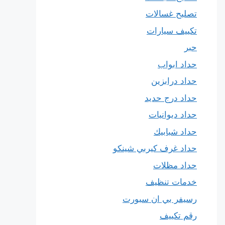
تصليح غسالات
تكييف سيارات
حبر
حداد ابواب
حداد درابزين
حداد درج حديد
حداد ديوانيات
حداد شبابيك
حداد غرف كيربي شينكو
حداد مظلات
خدمات تنظيف
رسيفر بي ان سبورت
رقم تكييف