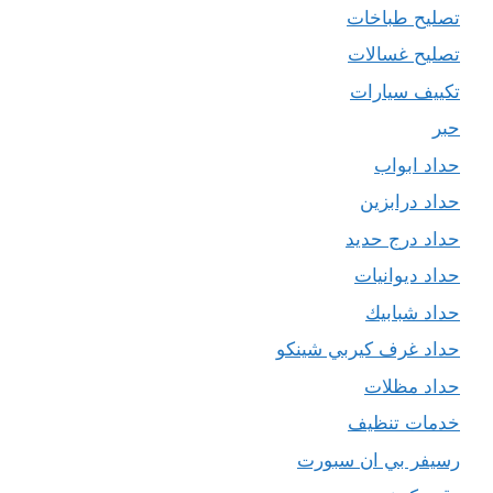
تصليح طباخات
تصليح غسالات
تكييف سيارات
حبر
حداد ابواب
حداد درابزين
حداد درج حديد
حداد ديوانيات
حداد شبابيك
حداد غرف كيربي شينكو
حداد مظلات
خدمات تنظيف
رسيفر بي ان سبورت