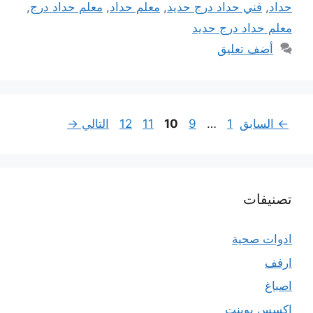
حداد
,
فني حداد درج حديد
,
معلم حداد
,
معلم حداد درج
,
معلم حداد درج حديد
أضف تعليق
Page
Page
Page
Page
Page
←
السابق
1
…
9
10
11
12
التالي
→
تصنيفات
ادوات صحية
ارفف
اصباغ
اكسس بوينت