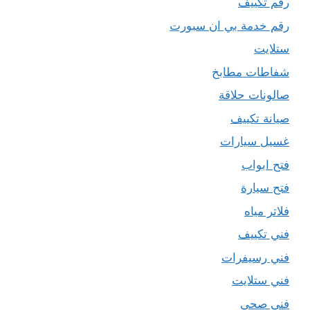
رقم تكييف
رقم خدمة بي ان سبورت
ستلايت
شفاطات مطابخ
صالونات حلاقة
صيانة تكييف
غسيل سيارات
فتح ابواب
فتح سيارة
فلاتر مياه
فني تكييف
فني رسيفرات
فني ستلايت
فني صحي