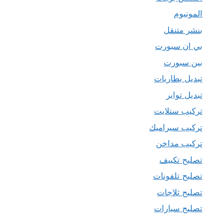
المونيوم
بنشر متنقل
بي ان سبورت
بين سبورت
تبديل بطاريات
تبديل تواير
تركيب ستلايت
تركيب سيراميك
تركيب مداخن
تصليح تكييف
تصليح تلفونات
تصليح ثلاجات
تصليح سيارات