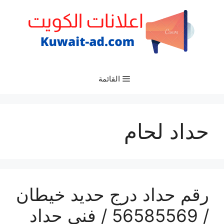
نتقل
لى
لمحتوى
القائمة
حداد لحام
رقم حداد درج حديد خيطان
/ 56585569 / فني حداد