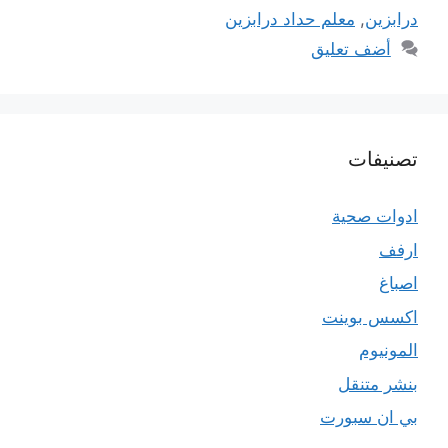
درابزين
,
معلم حداد درابزين
أضف تعليق
تصنيفات
ادوات صحية
ارفف
اصباغ
اكسس بوينت
المونيوم
بنشر متنقل
بي ان سبورت