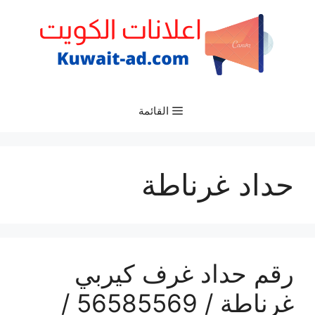
نتقل
لى
لمحتوى
القائمة
حداد غرناطة
رقم حداد غرف كيربي
غرناطة / 56585569 /