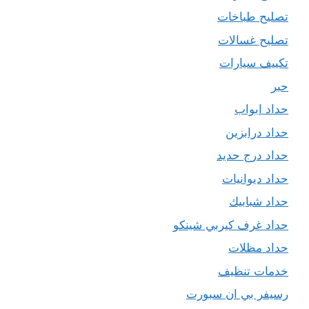
تصليح طباخات
تصليح غسالات
تكييف سيارات
حبر
حداد ابواب
حداد درابزين
حداد درج حديد
حداد ديوانيات
حداد شبابيك
حداد غرف كيربي شينكو
حداد مظلات
خدمات تنظيف
رسيفر بي ان سبورت