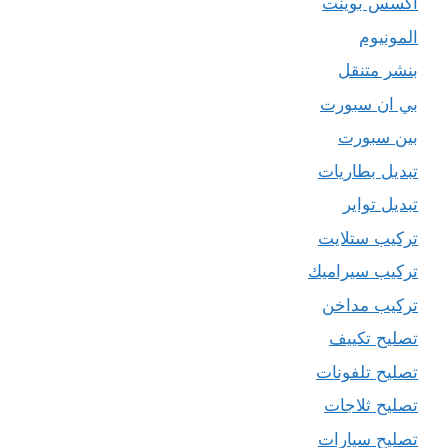
اكسس بوينت
المونيوم
بنشر متنقل
بي ان سبورت
بين سبورت
تبديل بطاريات
تبديل تواير
تركيب ستلايت
تركيب سيراميك
تركيب مداخن
تصليح تكييف
تصليح تلفونات
تصليح ثلاجات
تصليح سيارات