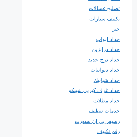
تصليح غسالات
تكييف سيارات
حبر
حداد ابواب
حداد درابزين
حداد درج حديد
حداد ديوانيات
حداد شبابيك
حداد غرف كيربي شينكو
حداد مظلات
خدمات تنظيف
رسيفر بي ان سبورت
رقم تكييف