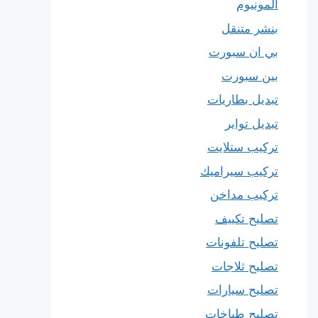
المونيوم
بنشر متنقل
بي ان سبورت
بين سبورت
تبديل بطاريات
تبديل تواير
تركيب ستلايت
تركيب سيراميك
تركيب مداخن
تصليح تكييف
تصليح تلفونات
تصليح ثلاجات
تصليح سيارات
تصليح طباخات