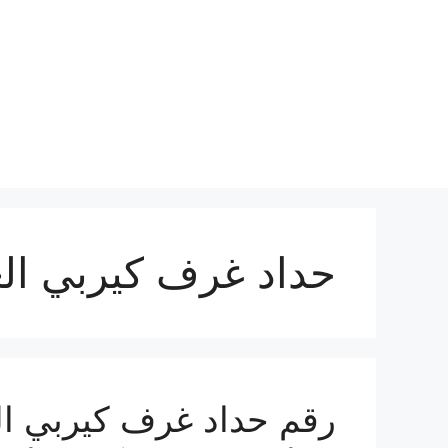
نتقل
لى
لمحتوى
حداد غرف كيربي ال