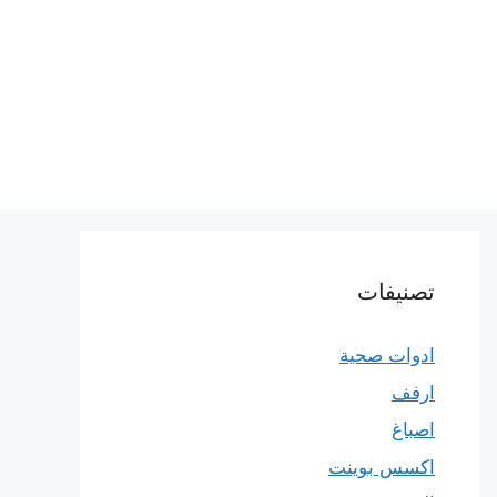
تصنيفات
ادوات صحية
ارفف
اصباغ
اكسس بوينت