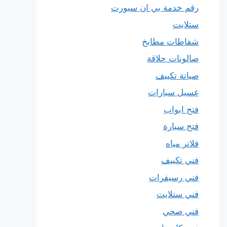
رقم خدمة بي ان سبورت
ستلايت
شفاطات مطابخ
صالونات حلاقة
صيانة تكييف
غسيل سيارات
فتح ابواب
فتح سيارة
فلاتر مياه
فني تكييف
فني رسيفرات
فني ستلايت
فني صحي