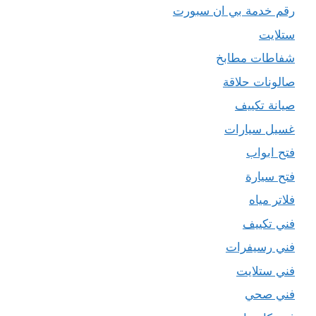
رقم خدمة بي ان سبورت
ستلايت
شفاطات مطابخ
صالونات حلاقة
صيانة تكييف
غسيل سيارات
فتح ابواب
فتح سيارة
فلاتر مياه
فني تكييف
فني رسيفرات
فني ستلايت
فني صحي