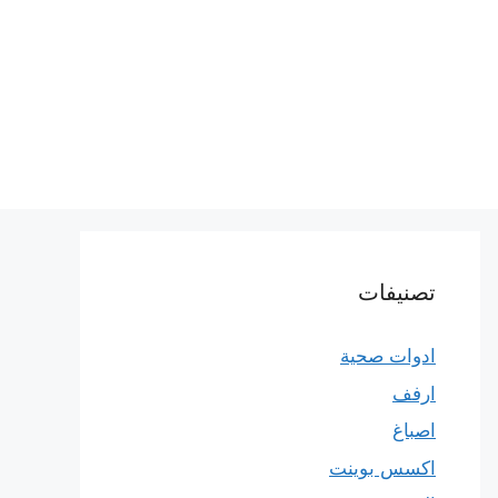
تصنيفات
ادوات صحية
ارفف
اصباغ
اكسس بوينت