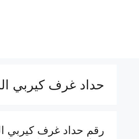
نتقل
لى
لمحتوى
حداد غرف كيربي الج