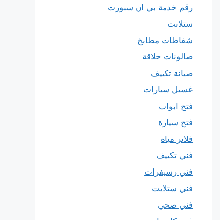
رقم خدمة بي ان سبورت
ستلايت
شفاطات مطابخ
صالونات حلاقة
صيانة تكييف
غسيل سيارات
فتح ابواب
فتح سيارة
فلاتر مياه
فني تكييف
فني رسيفرات
فني ستلايت
فني صحي