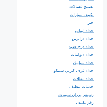
تصليح غسالات
تكييف سيارات
حبر
حداد ابواب
حداد درابزين
حداد درج حديد
حداد ديوانيات
حداد شبابيك
حداد غرف كيربي شينكو
حداد مظلات
خدمات تنظيف
رسيفر بي ان سبورت
رقم تكييف