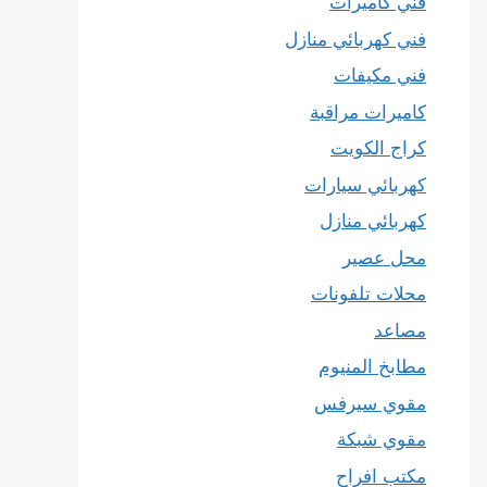
فني كاميرات
فني كهربائي منازل
فني مكيفات
كاميرات مراقبة
كراج الكويت
كهربائي سيارات
كهربائي منازل
محل عصير
محلات تلفونات
مصاعد
مطابخ المنيوم
مقوي سيرفس
مقوي شبكة
مكتب افراح