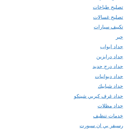
تصليح طباخات
تصليح غسالات
تكييف سيارات
حبر
حداد ابواب
حداد درابزين
حداد درج حديد
حداد ديوانيات
حداد شبابيك
حداد غرف كيربي شينكو
حداد مظلات
خدمات تنظيف
رسيفر بي ان سبورت