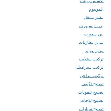
اكسس بوينت
المونيوم
بنشر متنقل
بي ان سبورت
بين سبورت
تبديل بطاريات
تبديل تواير
تركيب ستلايت
تركيب سيراميك
تركيب مداخن
تصليح تكييف
تصليح تلفونات
تصليح ثلاجات
تصليح سيارات