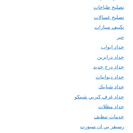
تصليح طباخات
تصليح غسالات
تكييف سيارات
حبر
حداد ابواب
حداد درابزين
حداد درج حديد
حداد ديوانيات
حداد شبابيك
حداد غرف كيربي شينكو
حداد مظلات
خدمات تنظيف
رسيفر بي ان سبورت