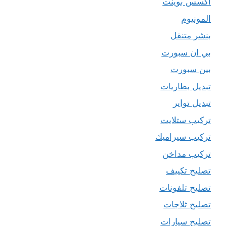
اكسس بوينت
المونيوم
بنشر متنقل
بي ان سبورت
بين سبورت
تبديل بطاريات
تبديل تواير
تركيب ستلايت
تركيب سيراميك
تركيب مداخن
تصليح تكييف
تصليح تلفونات
تصليح ثلاجات
تصليح سيارات