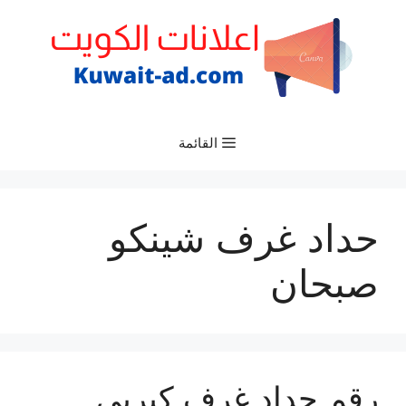
نتقل
لى
لمحتوى
القائمة
حداد غرف شينكو
صبحان
رقم حداد غرف كيربي