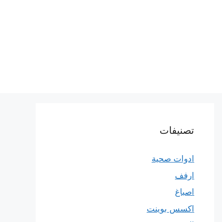
تصنيفات
ادوات صحية
ارفف
اصباغ
اكسس بوينت