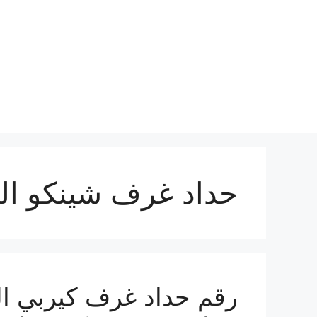
نتقل
لى
لمحتوى
حداد غرف شينكو ال