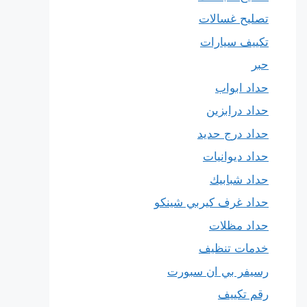
تصليح غسالات
تكييف سيارات
حبر
حداد ابواب
حداد درابزين
حداد درج حديد
حداد ديوانيات
حداد شبابيك
حداد غرف كيربي شينكو
حداد مظلات
خدمات تنظيف
رسيفر بي ان سبورت
رقم تكييف