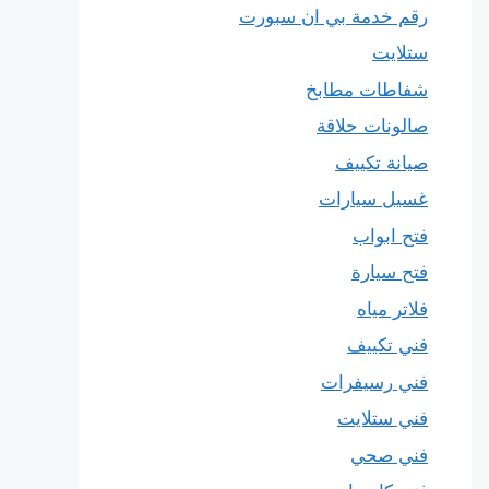
رقم خدمة بي ان سبورت
ستلايت
شفاطات مطابخ
صالونات حلاقة
صيانة تكييف
غسيل سيارات
فتح ابواب
فتح سيارة
فلاتر مياه
فني تكييف
فني رسيفرات
فني ستلايت
فني صحي