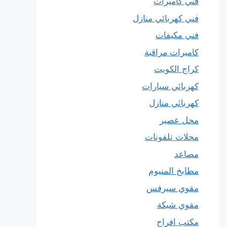
فني كاميرات
فني كهربائي منازل
فني مكيفات
كاميرات مراقبة
كراج الكويت
كهربائي سيارات
كهربائي منازل
محل عصير
محلات تلفونات
مصاعد
مطابخ المنيوم
مقوي سيرفس
مقوي شبكة
مكتب افراح