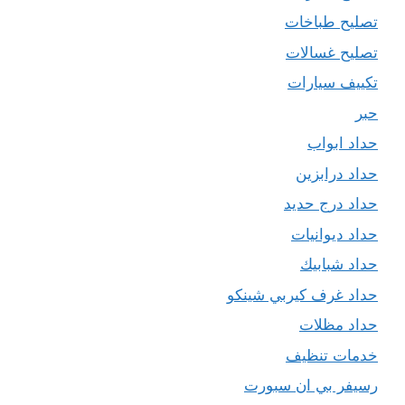
تصليح طباخات
تصليح غسالات
تكييف سيارات
حبر
حداد ابواب
حداد درابزين
حداد درج حديد
حداد ديوانيات
حداد شبابيك
حداد غرف كيربي شينكو
حداد مظلات
خدمات تنظيف
رسيفر بي ان سبورت