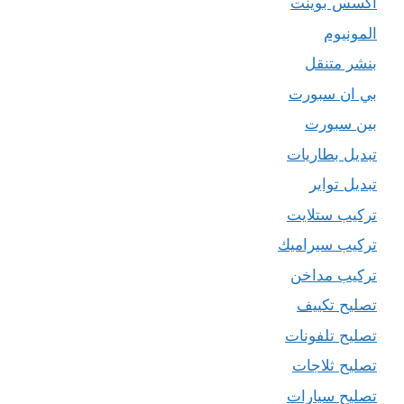
اكسس بوينت
المونيوم
بنشر متنقل
بي ان سبورت
بين سبورت
تبديل بطاريات
تبديل تواير
تركيب ستلايت
تركيب سيراميك
تركيب مداخن
تصليح تكييف
تصليح تلفونات
تصليح ثلاجات
تصليح سيارات