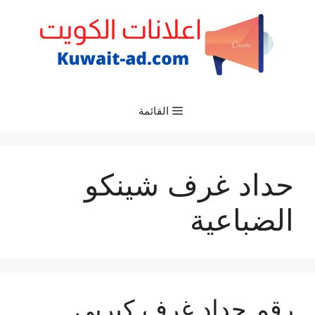
نتقل
لى
لمحتوى
القائمة
حداد غرف شينكو
الضباعية
رقم حداد غرف كيربي