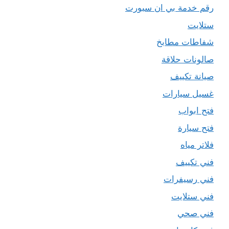
رقم خدمة بي ان سبورت
ستلايت
شفاطات مطابخ
صالونات حلاقة
صيانة تكييف
غسيل سيارات
فتح ابواب
فتح سيارة
فلاتر مياه
فني تكييف
فني رسيفرات
فني ستلايت
فني صحي