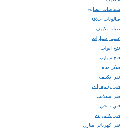
شفاطات مطابخ
صالونات حلاقة
صيانة تكييف
غسيل سيارات
فتح ابواب
فتح سيارة
فلاتر مياه
فني تكييف
فني رسيفرات
فني ستلايت
فني صحي
فني كاميرات
فني كهربائي منازل