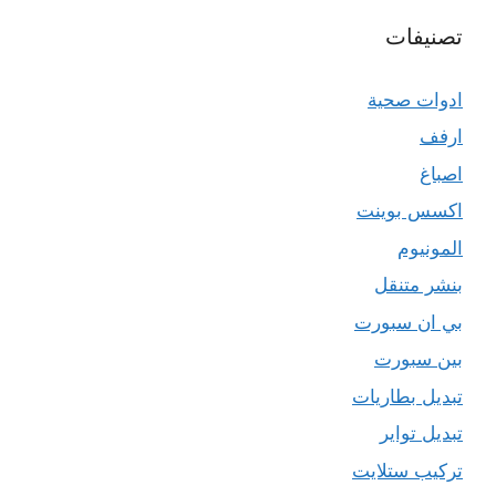
تصنيفات
ادوات صحية
ارفف
اصباغ
اكسس بوينت
المونيوم
بنشر متنقل
بي ان سبورت
بين سبورت
تبديل بطاريات
تبديل تواير
تركيب ستلايت