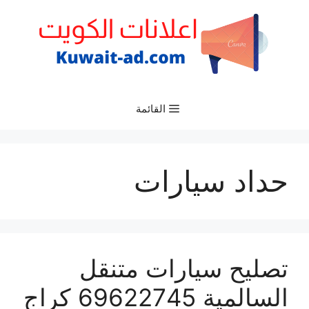
نتقل
لى
لمحتوى
القائمة
حداد سيارات
تصليح سيارات متنقل
السالمية 69622745 كراج