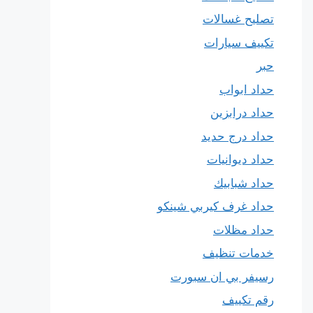
تصليح غسالات
تكييف سيارات
حبر
حداد ابواب
حداد درابزين
حداد درج حديد
حداد ديوانيات
حداد شبابيك
حداد غرف كيربي شينكو
حداد مظلات
خدمات تنظيف
رسيفر بي ان سبورت
رقم تكييف