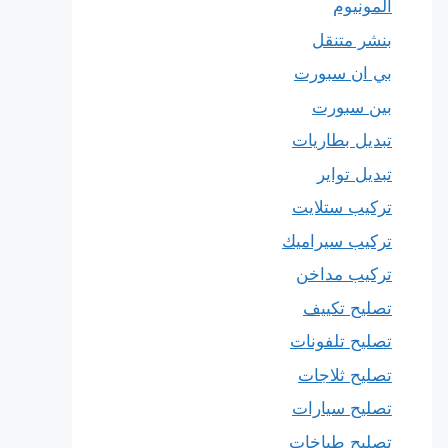
المونيوم
بنشر متنقل
بي ان سبورت
بين سبورت
تبديل بطاريات
تبديل تواير
تركيب ستلايت
تركيب سيراميك
تركيب مداخن
تصليح تكييف
تصليح تلفونات
تصليح ثلاجات
تصليح سيارات
تصليح طباخات