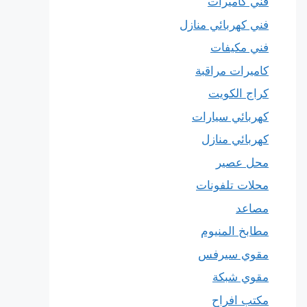
فني كاميرات
فني كهربائي منازل
فني مكيفات
كاميرات مراقبة
كراج الكويت
كهربائي سيارات
كهربائي منازل
محل عصير
محلات تلفونات
مصاعد
مطابخ المنيوم
مقوي سيرفس
مقوي شبكة
مكتب افراح