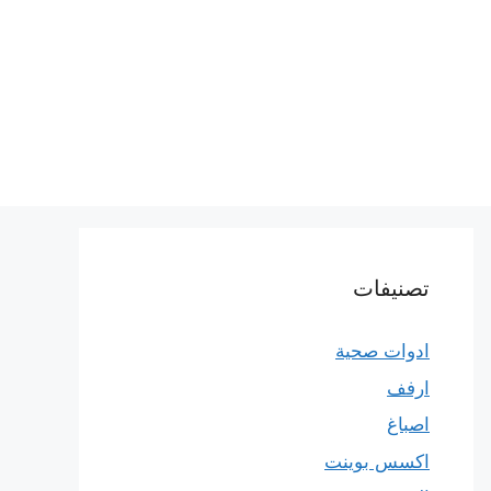
تصنيفات
ادوات صحية
ارفف
اصباغ
اكسس بوينت