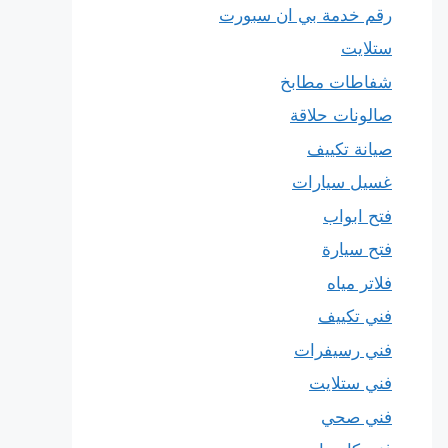
رقم خدمة بي ان سبورت
ستلايت
شفاطات مطابخ
صالونات حلاقة
صيانة تكييف
غسيل سيارات
فتح ابواب
فتح سيارة
فلاتر مياه
فني تكييف
فني رسيفرات
فني ستلايت
فني صحي