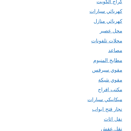
كراج الكويت
كهربائي سيارات
كهربائي منازل
محل عصير
محلات تلفونات
مصاعد
مطابخ المنيوم
مقوي سيرفس
مقوي شبكة
مكتب افراح
ميكانيكي سيارات
نجار فتح ابواب
نقل اثاث
نقل عفش