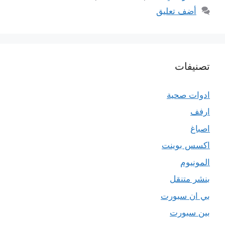
أضف تعليق
تصنيفات
ادوات صحية
ارفف
اصباغ
اكسس بوينت
المونيوم
بنشر متنقل
بي ان سبورت
بين سبورت