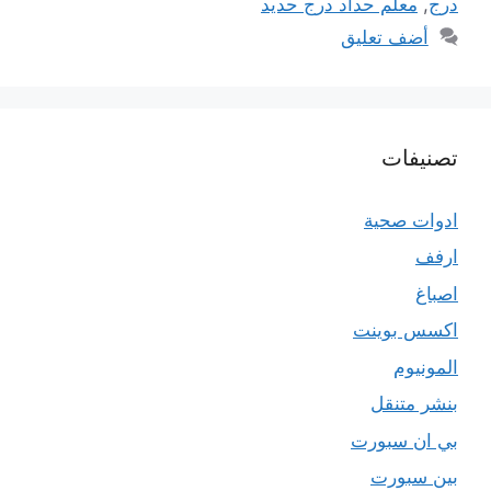
درج
,
معلم حداد درج حديد
أضف تعليق
تصنيفات
ادوات صحية
ارفف
اصباغ
اكسس بوينت
المونيوم
بنشر متنقل
بي ان سبورت
بين سبورت