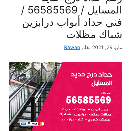
المسايل / 56585569 /
فني حداد أبواب درابزين
شباك مظلات
مايو 29, 2021
بقلم
Rawan