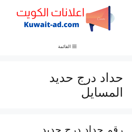
نتقل
لى
لمحتوى
القائمة
حداد درج حديد
المسايل
رقم حداد درج حديد