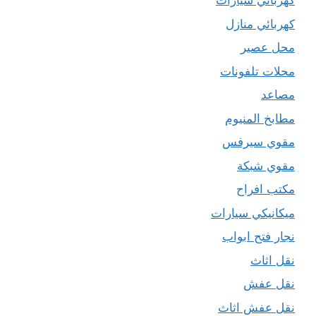
كهربائي سيارات
كهربائي منازل
محل عصير
محلات تلفونات
مصاعد
مطابخ المنيوم
مقوي سيرفس
مقوي شبكة
مكتب افراح
ميكانيكي سيارات
نجار فتح ابواب
نقل اثاث
نقل عفش
نقل عفش اثاث