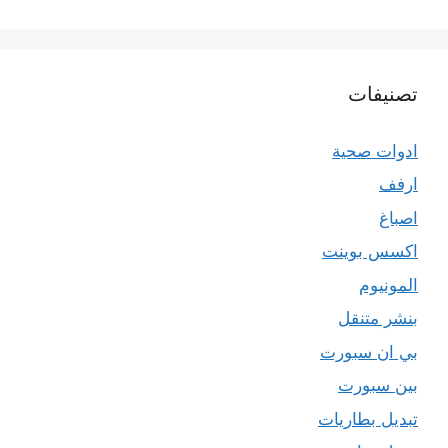
تصنيفات
ادوات صحية
ارفف
اصباغ
اكسس بوينت
المونيوم
بنشر متنقل
بي ان سبورت
بين سبورت
تبديل بطاريات