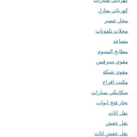
كهربائي سيارات
كهربائي منازل
محل عصير
محلات تلفونات
مصاعد
مطابخ المنيوم
مقوي سيرفس
مقوي شبكة
مكتب افراح
ميكانيكي سيارات
نجار فتح ابواب
نقل اثاث
نقل عفش
نقل عفش اثاث