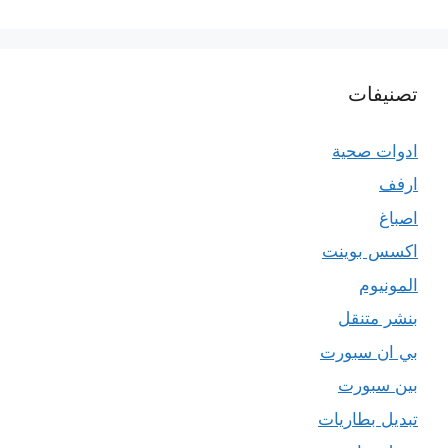
تصنيفات
ادوات صحية
ارفف
اصباغ
اكسس بوينت
المونيوم
بنشر متنقل
بي ان سبورت
بين سبورت
تبديل بطاريات