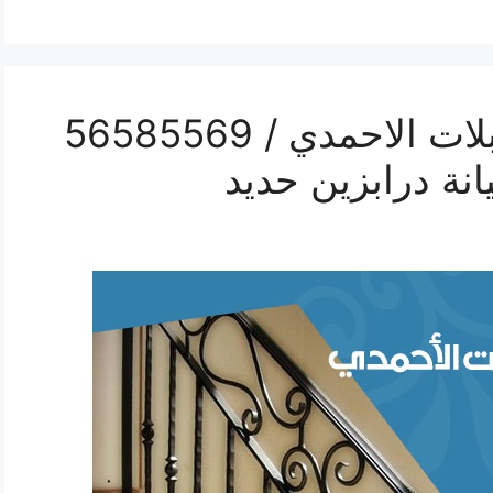
رقم حداد درابزين اسطبلات الاحمدي / 56585569
نة درابزين حديد