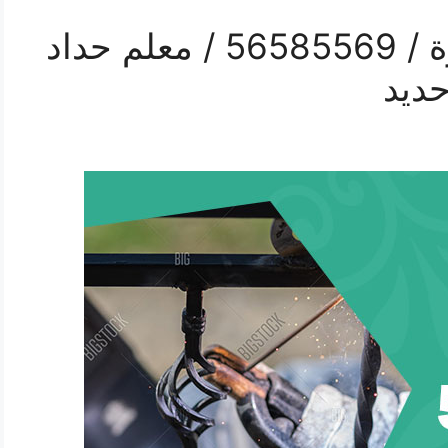
رقم حداد درابزين الوفرة / 56585569 / معلم حداد
حديد