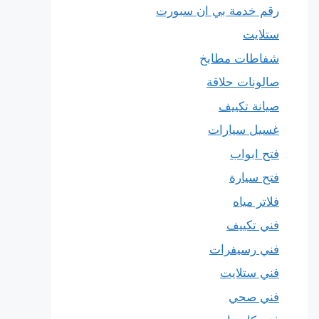
رقم خدمة بي ان سبورت
ستلايت
شفاطات مطابخ
صالونات حلاقة
صيانة تكييف
غسيل سيارات
فتح ابواب
فتح سيارة
فلاتر مياه
فني تكييف
فني رسيفرات
فني ستلايت
فني صحي