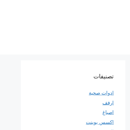
تصنيفات
ادوات صحية
ارفف
اصباغ
اكسس بوينت