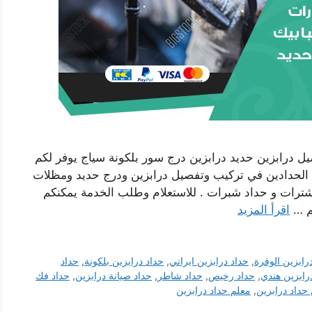
يل درابزين حديد درابزين درج سور بلكونة سياج يوفر لكم
م الحدادين في تركيب وتفصيل درابزين ودرج حديد ومظلات
ترات و حداد شبرات . للاستعلام وطلب الخدمة يمكنكم
قم …
اقرأ المزيد
رابزين الوفرة
,
حداد درابزين ايراني
,
حداد درابزين بلكونة
,
حداد
رابزين هندي
,
حداد رخيص
,
حداد شاطر
,
حداد صيانة درابزين
,
حداد فك
داد درابزين
,
معلم حداد درابزين