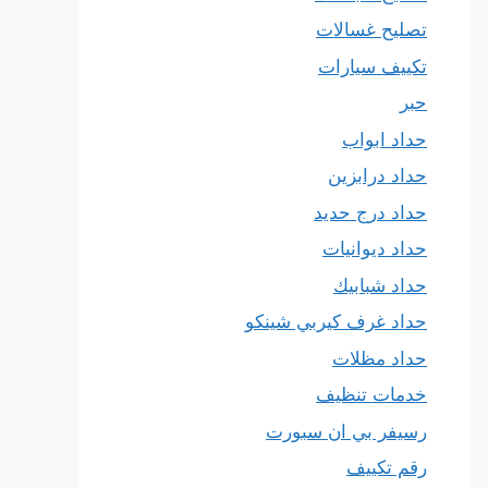
تصليح غسالات
تكييف سيارات
حبر
حداد ابواب
حداد درابزين
حداد درج حديد
حداد ديوانيات
حداد شبابيك
حداد غرف كيربي شينكو
حداد مظلات
خدمات تنظيف
رسيفر بي ان سبورت
رقم تكييف