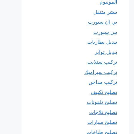
المونيوم
بنشر متنقل
بي ان سبورت
بين سبورت
تبديل بطاريات
تبديل تواير
تركيب ستلايت
تركيب سيراميك
تركيب مداخن
تصليح تكييف
تصليح تلفونات
تصليح ثلاجات
تصليح سيارات
تصليح طباخات