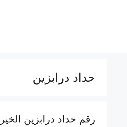
نتقل
لى
لمحتوى
حداد درابزين