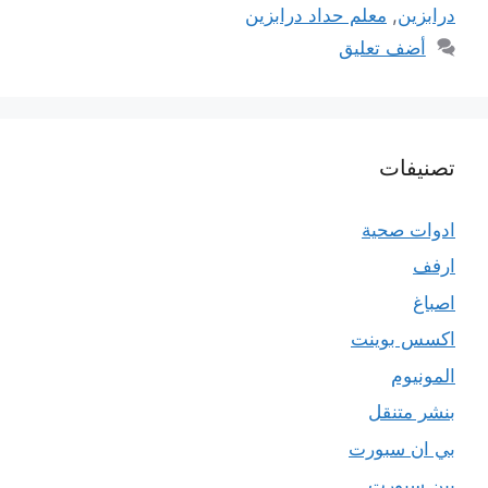
درابزين
,
معلم حداد درابزين
أضف تعليق
تصنيفات
ادوات صحية
ارفف
اصباغ
اكسس بوينت
المونيوم
بنشر متنقل
بي ان سبورت
بين سبورت