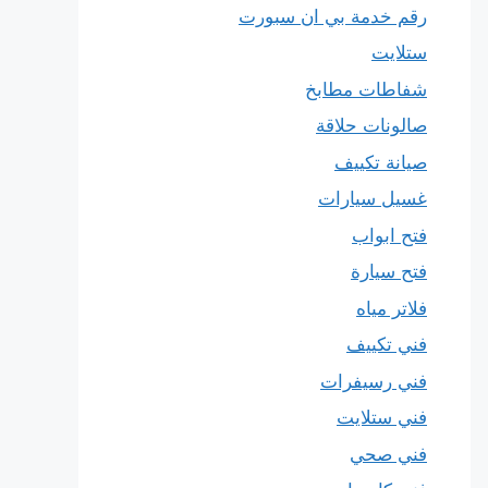
رقم خدمة بي ان سبورت
ستلايت
شفاطات مطابخ
صالونات حلاقة
صيانة تكييف
غسيل سيارات
فتح ابواب
فتح سيارة
فلاتر مياه
فني تكييف
فني رسيفرات
فني ستلايت
فني صحي