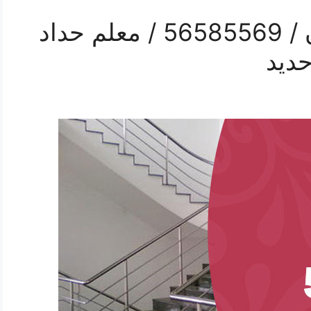
رقم حداد درابزين كيفان / 56585569 / معلم حداد
حديد