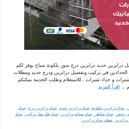
ل درابزين حديد درابزين درج سور بلكونة سياج يوفر لكم
م الحدادين في تركيب وتفصيل درابزين ودرج حديد ومظلات
ترات و حداد شبرات . للاستعلام وطلب الخدمة يمكنكم
قم …
اقرأ المزيد
ي
,
حداد درابزين بلكونة
,
حداد درابزين حديد
,
حداد درابزين درج
,
حداد
د رخيص
,
حداد شاطر
,
حداد صيانة درابزين
,
حداد فك نقل تركيب
,
حداد
رابزين
,
معلم حداد درابزين