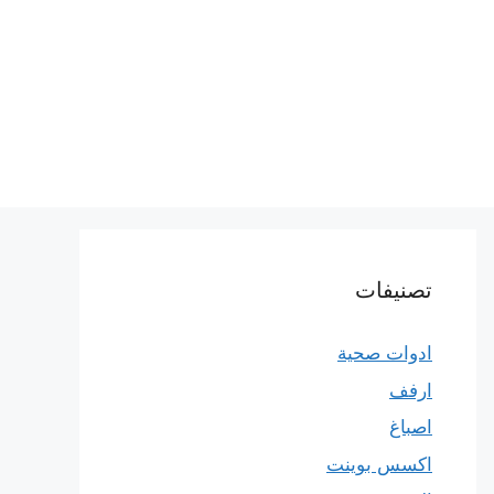
تصنيفات
ادوات صحية
ارفف
اصباغ
اكسس بوينت