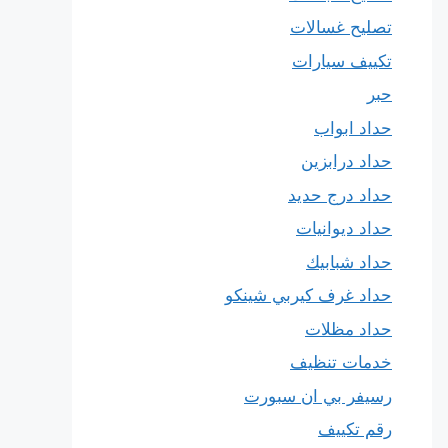
تصليح غسالات
تكييف سيارات
حبر
حداد ابواب
حداد درابزين
حداد درج حديد
حداد ديوانيات
حداد شبابيك
حداد غرف كيربي شينكو
حداد مظلات
خدمات تنظيف
رسيفر بي ان سبورت
رقم تكييف