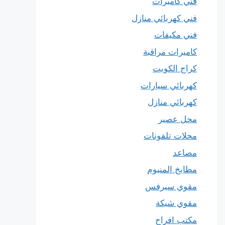
فني كاميرات
فني كهربائي منازل
فني مكيفات
كاميرات مراقبة
كراج الكويت
كهربائي سيارات
كهربائي منازل
محل عصير
محلات تلفونات
مصاعد
مطابخ المنيوم
مقوي سيرفس
مقوي شبكة
مكتب افراح