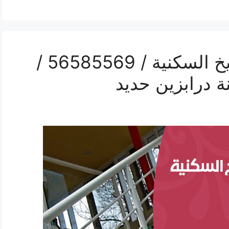
رقم حداد درابزين الشويخ السكنية / 56585569 /
 درابزين حديد