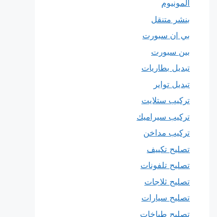
المونيوم
بنشر متنقل
بي ان سبورت
بين سبورت
تبديل بطاريات
تبديل تواير
تركيب ستلايت
تركيب سيراميك
تركيب مداخن
تصليح تكييف
تصليح تلفونات
تصليح ثلاجات
تصليح سيارات
تصليح طباخات