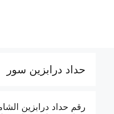
نتقل
لى
لمحتوى
حداد درابزين سور