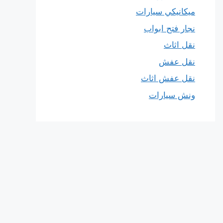
ميكانيكي سيارات
نجار فتح ابواب
نقل اثاث
نقل عفش
نقل عفش اثاث
ونش سيارات