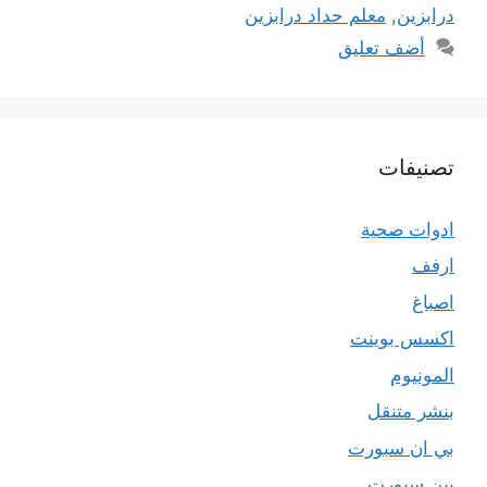
درابزين
,
معلم حداد درابزين
أضف تعليق
تصنيفات
ادوات صحية
ارفف
اصباغ
اكسس بوينت
المونيوم
بنشر متنقل
بي ان سبورت
بين سبورت