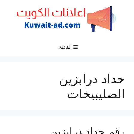
نتقل
لى
لمحتوى
القائمة
حداد درابزين
الصليبيخات
رقم حداد درابزين