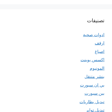
تصنيفات
ادوات صحية
ارفف
اصباغ
اكسس بوينت
المونيوم
بنشر متنقل
بي ان سبورت
بين سبورت
تبديل بطاريات
تبديل تواير