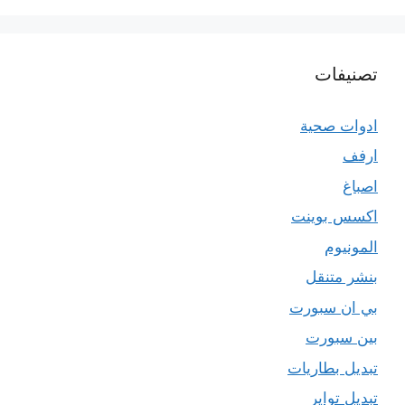
تصنيفات
ادوات صحية
ارفف
اصباغ
اكسس بوينت
المونيوم
بنشر متنقل
بي ان سبورت
بين سبورت
تبديل بطاريات
تبديل تواير