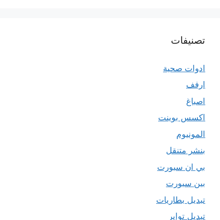
تصنيفات
ادوات صحية
ارفف
اصباغ
اكسس بوينت
المونيوم
بنشر متنقل
بي ان سبورت
بين سبورت
تبديل بطاريات
تبديل تواير