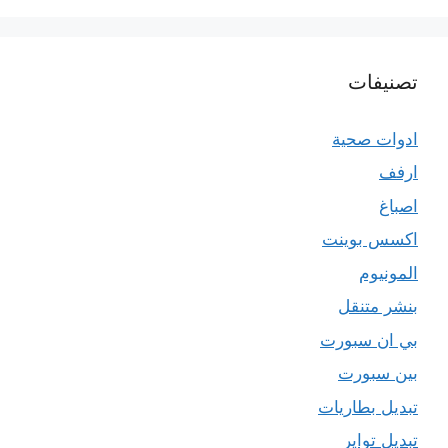
تصنيفات
ادوات صحية
ارفف
اصباغ
اكسس بوينت
المونيوم
بنشر متنقل
بي ان سبورت
بين سبورت
تبديل بطاريات
تبديل تواير