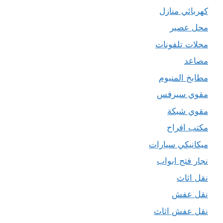
كهربائي منازل
محل عصير
محلات تلفونات
مصاعد
مطابخ المنيوم
مقوي سيرفس
مقوي شبكة
مكتب افراح
ميكانيكي سيارات
نجار فتح ابواب
نقل اثاث
نقل عفش
نقل عفش اثاث