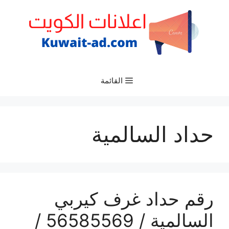
نتقل
لى
لمحتوى
القائمة
حداد السالمية
رقم حداد غرف كيربي
السالمية / 56585569 /