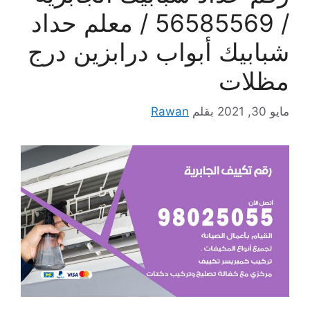
/ 56585569 / معلم حداد
شبابيك أبواب درابزين درج
مظلات
مايو 30, 2021
بقلم
Rawan