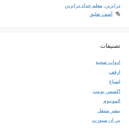
درابزين
,
معلم حداد درابزين
أضف تعليق
تصنيفات
ادوات صحية
ارفف
اصباغ
اكسس بوينت
المونيوم
بنشر متنقل
بي ان سبورت