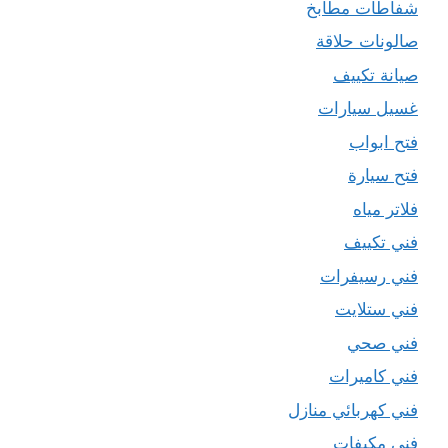
شفاطات مطابخ
صالونات حلاقة
صيانة تكييف
غسيل سيارات
فتح ابواب
فتح سيارة
فلاتر مياه
فني تكييف
فني رسيفرات
فني ستلايت
فني صحي
فني كاميرات
فني كهربائي منازل
فني مكيفات