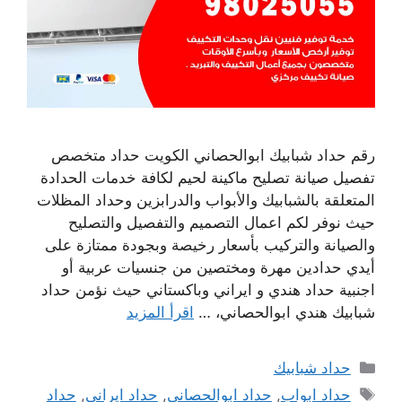
رقم حداد شبابيك ابوالحصاني الكويت حداد متخصص
تفصيل صيانة تصليح ماكينة لحيم لكافة خدمات الحدادة
المتعلقة بالشبابيك والأبواب والدرابزين وحداد المظلات
حيث نوفر لكم اعمال التصميم والتفصيل والتصليح
والصيانة والتركيب بأسعار رخيصة وبجودة ممتازة على
أيدي حدادين مهرة ومختصين من جنسيات عربية أو
اجنبية حداد هندي و ايراني وباكستاني حيث نؤمن حداد
شبابيك هندي ابوالحصاني، …
اقرأ المزيد
التصنيفات
حداد شبابيك
الوسوم
حداد ابواب
,
حداد ابوالحصاني
,
حداد ايراني
,
حداد