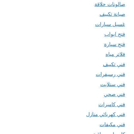
صالونات حلاقة
صيانة تكييف
غسيل سيارات
فتح ابواب
فتح سيارة
فلاتر مياه
فني تكييف
فني رسيفرات
فني ستلايت
فني صحي
فني كاميرات
فني كهربائي منازل
فني مكيفات