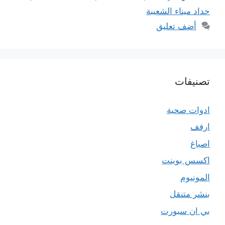
حداد ميناء الشعيبة
أضف تعليق
تصنيفات
ادوات صحية
ارفف
اصباغ
اكسس بوينت
المونيوم
بنشر متنقل
بي ان سبورت