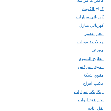
كاميرات مراقبة
كراج الكويت
كهربائي سيارات
كهربائي منازل
محل عصير
محلات تلفونات
مصاعد
مطابخ المنيوم
مقوي سيرفس
مقوي شبكة
مكتب افراح
ميكانيكي سيارات
نجار فتح ابواب
نقل اثاث