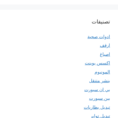
تصنيفات
ادوات صحية
ارفف
اصباغ
اكسس بوينت
المونيوم
بنشر متنقل
بي ان سبورت
بين سبورت
تبديل بطاريات
تبديل تواير