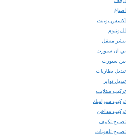
ارفف
اصباغ
اكسس بوينت
المونيوم
بنشر متنقل
بي ان سبورت
بين سبورت
تبديل بطاريات
تبديل تواير
تركيب ستلايت
تركيب سيراميك
تركيب مداخن
تصليح تكييف
تصليح تلفونات