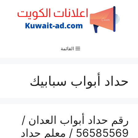
نتقل
لى
لمحتوى
القائمة
حداد أبواب سبابيك
رقم حداد أبواب العدان /
56585569 / معلم حداد