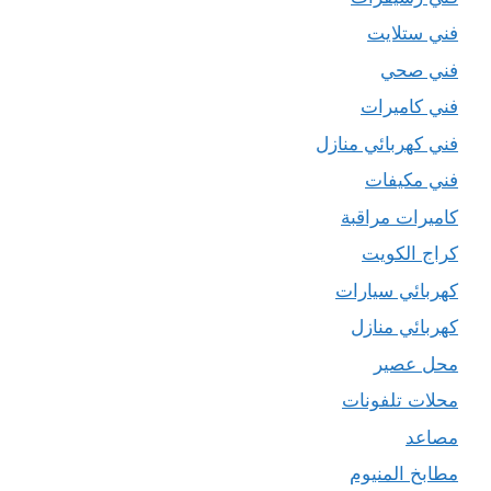
فني ستلايت
فني صحي
فني كاميرات
فني كهربائي منازل
فني مكيفات
كاميرات مراقبة
كراج الكويت
كهربائي سيارات
كهربائي منازل
محل عصير
محلات تلفونات
مصاعد
مطابخ المنيوم