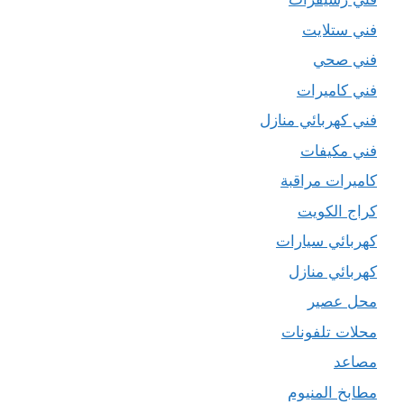
فني ستلايت
فني صحي
فني كاميرات
فني كهربائي منازل
فني مكيفات
كاميرات مراقبة
كراج الكويت
كهربائي سيارات
كهربائي منازل
محل عصير
محلات تلفونات
مصاعد
مطابخ المنيوم