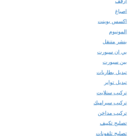
ارفف
اصباغ
اكسس بوينت
المونيوم
بنشر متنقل
بي ان سبورت
بين سبورت
تبديل بطاريات
تبديل تواير
تركيب ستلايت
تركيب سيراميك
تركيب مداخن
تصليح تكييف
تصليح تلفونات