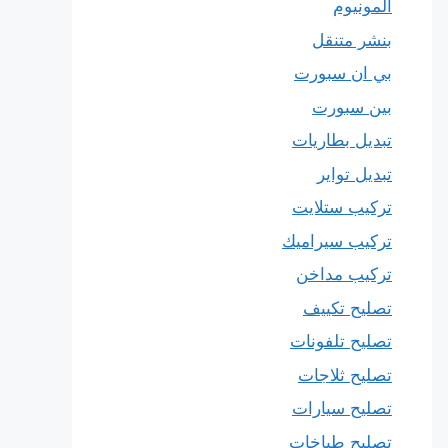
المونيوم
بنشر متنقل
بي ان سبورت
بين سبورت
تبديل بطاريات
تبديل تواير
تركيب ستلايت
تركيب سيراميك
تركيب مداخن
تصليح تكييف
تصليح تلفونات
تصليح ثلاجات
تصليح سيارات
تصليح طباخات