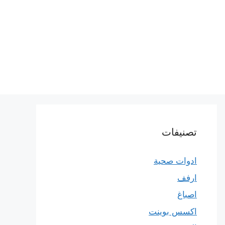
تصنيفات
ادوات صحية
ارفف
اصباغ
اكسس بوينت