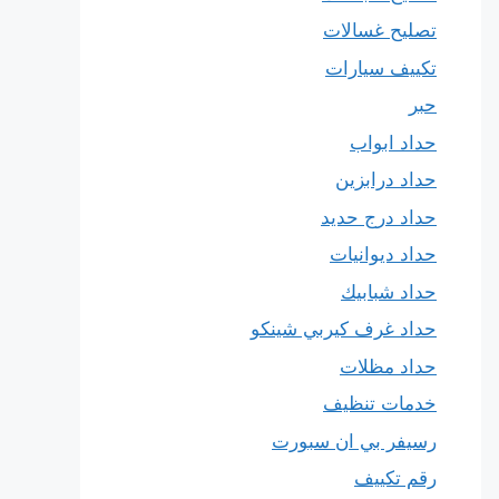
تصليح غسالات
تكييف سيارات
حبر
حداد ابواب
حداد درابزين
حداد درج حديد
حداد ديوانيات
حداد شبابيك
حداد غرف كيربي شينكو
حداد مظلات
خدمات تنظيف
رسيفر بي ان سبورت
رقم تكييف