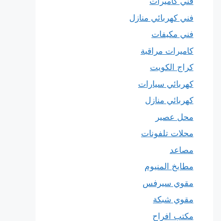
فني كاميرات
فني كهربائي منازل
فني مكيفات
كاميرات مراقبة
كراج الكويت
كهربائي سيارات
كهربائي منازل
محل عصير
محلات تلفونات
مصاعد
مطابخ المنيوم
مقوي سيرفس
مقوي شبكة
مكتب افراح