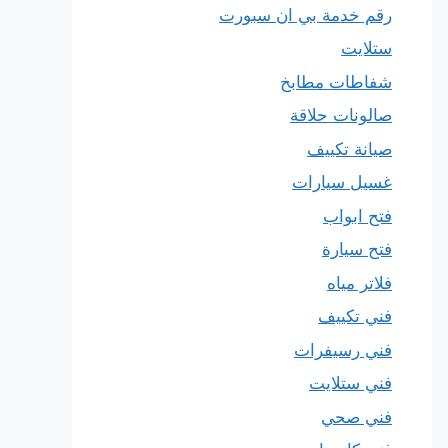
رقم خدمة بي ان سبورت
ستلايت
شفاطات مطابخ
صالونات حلاقة
صيانة تكييف
غسيل سيارات
فتح ابواب
فتح سيارة
فلاتر مياه
فني تكييف
فني رسيفرات
فني ستلايت
فني صحي