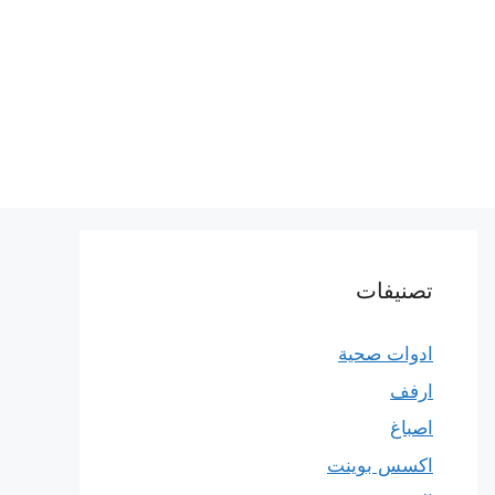
تصنيفات
ادوات صحية
ارفف
اصباغ
اكسس بوينت