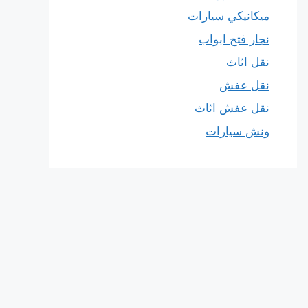
ميكانيكي سيارات
نجار فتح ابواب
نقل اثاث
نقل عفش
نقل عفش اثاث
ونش سيارات