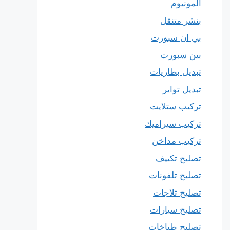
المونيوم
بنشر متنقل
بي ان سبورت
بين سبورت
تبديل بطاريات
تبديل تواير
تركيب ستلايت
تركيب سيراميك
تركيب مداخن
تصليح تكييف
تصليح تلفونات
تصليح ثلاجات
تصليح سيارات
تصليح طباخات