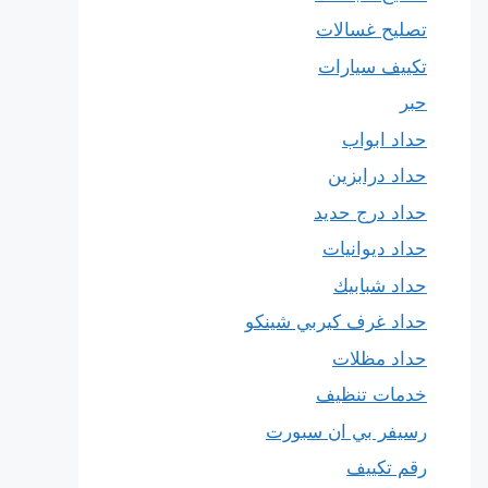
تصليح غسالات
تكييف سيارات
حبر
حداد ابواب
حداد درابزين
حداد درج حديد
حداد ديوانيات
حداد شبابيك
حداد غرف كيربي شينكو
حداد مظلات
خدمات تنظيف
رسيفر بي ان سبورت
رقم تكييف