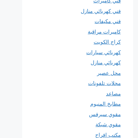
فني كاميرات
فني كهربائي منازل
فني مكيفات
كاميرات مراقبة
كراج الكويت
كهربائي سيارات
كهربائي منازل
محل عصير
محلات تلفونات
مصاعد
مطابخ المنيوم
مقوي سيرفس
مقوي شبكة
مكتب افراح