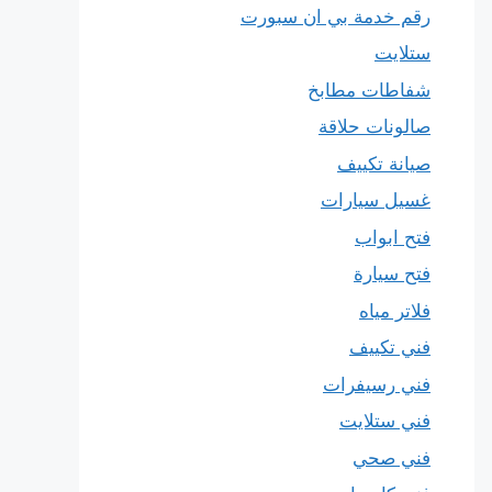
رقم خدمة بي ان سبورت
ستلايت
شفاطات مطابخ
صالونات حلاقة
صيانة تكييف
غسيل سيارات
فتح ابواب
فتح سيارة
فلاتر مياه
فني تكييف
فني رسيفرات
فني ستلايت
فني صحي