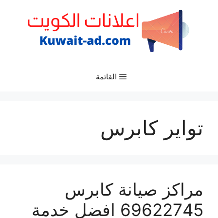
نتقل
لى
لمحتوى
القائمة
تواير كابرس
مراكز صيانة كابرس
69622745 افضل خدمة