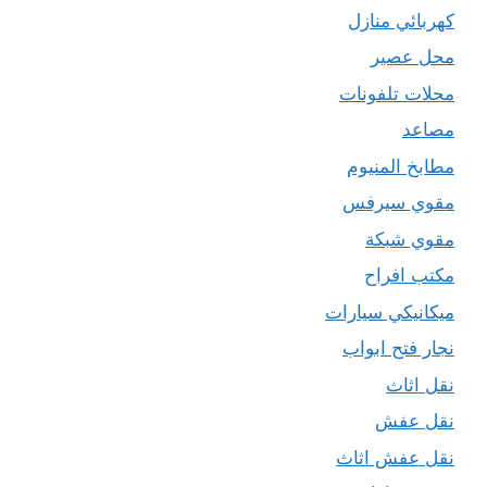
كهربائي منازل
محل عصير
محلات تلفونات
مصاعد
مطابخ المنيوم
مقوي سيرفس
مقوي شبكة
مكتب افراح
ميكانيكي سيارات
نجار فتح ابواب
نقل اثاث
نقل عفش
نقل عفش اثاث