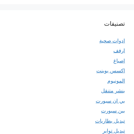
تصنيفات
ادوات صحية
ارفف
اصباغ
اكسس بوينت
المونيوم
بنشر متنقل
بي ان سبورت
بين سبورت
تبديل بطاريات
تبديل تواير