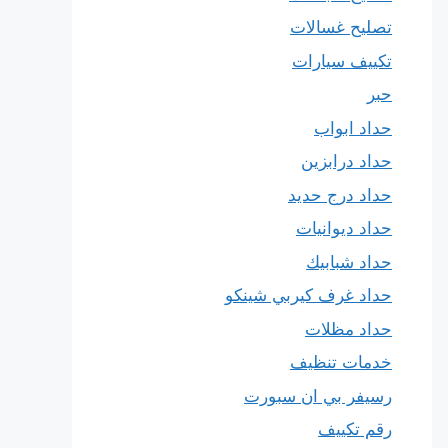
تصليح غسالات
تكييف سيارات
حبر
حداد ابواب
حداد درابزين
حداد درج حديد
حداد ديوانيات
حداد شبابيك
حداد غرف كيربي شينكو
حداد مظلات
خدمات تنظيف
رسيفر بي ان سبورت
رقم تكييف