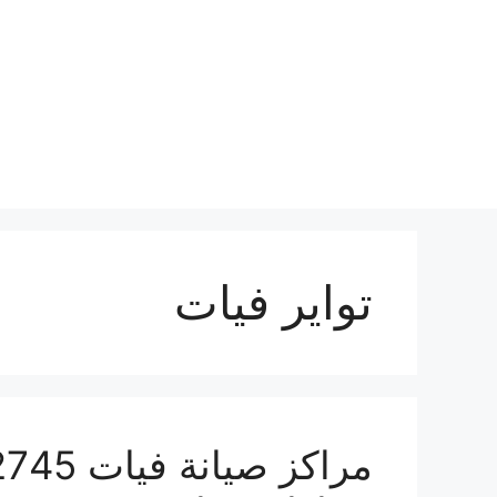
نتقل
لى
لمحتوى
تواير فيات