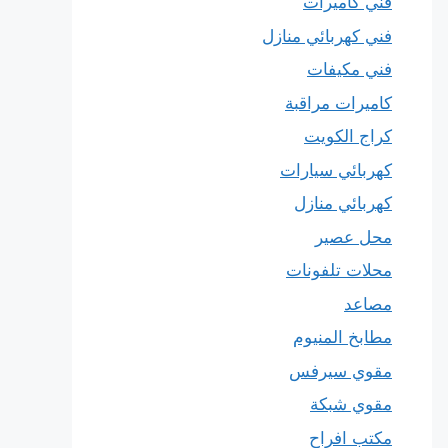
فني كاميرات
فني كهربائي منازل
فني مكيفات
كاميرات مراقبة
كراج الكويت
كهربائي سيارات
كهربائي منازل
محل عصير
محلات تلفونات
مصاعد
مطابخ المنيوم
مقوي سيرفس
مقوي شبكة
مكتب افراح