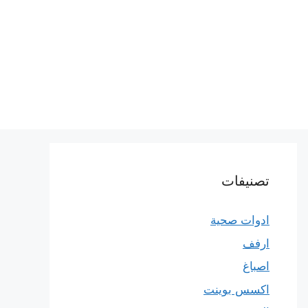
تصنيفات
ادوات صحية
ارفف
اصباغ
اكسس بوينت