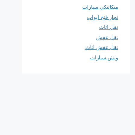
ميكانيكي سيارات
نجار فتح ابواب
نقل اثاث
نقل عفش
نقل عفش اثاث
ونش سيارات