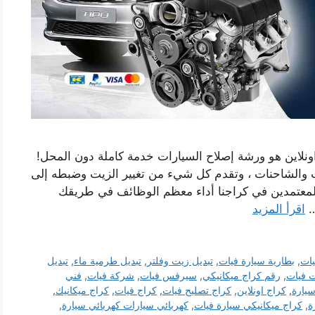
نلاين هو ورشة إصلاح السيارات خدمة كاملة دون المحل!
ات والشاحنات ، وتقدم كل شيء من تغيير الزيت وضبطه إلى
المعتمدين في كراجنا أداء معظم الوظائف في طريقك
…
اقرأ المزيد
يات
,
بطارية سيارة فيات
,
تبديل زيت وفلتر
,
تبديل طرمية ماء
,
تبديل
 فيات
,
رقم كراج ميكانيكي
,
سيرفس فيات
,
شركة فيات
,
فني
سيارة
,
كراج اونلاين
,
كراج تصليح فيات
,
كراج فيات
,
كراج ميكانيك
,
ة
,
كراج ميكانيكي سيارة فيات
,
كهربائي سيارات كهربائي سيارة
,