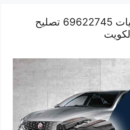
كراج ميكانيكي سيارة فيات 69622745 تصليح
لكويت