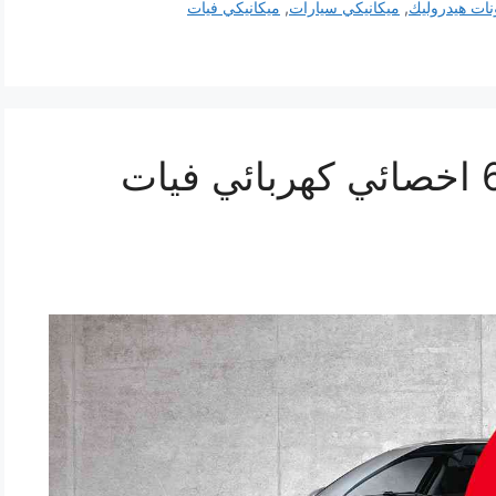
ات هيدروليك
,
ميكانيكي سيارات
,
ميكانيكي فيات
تصليح فيات 69622745 اخصائي كهربائي فيات