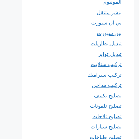
المونيوم
بنشر متنقل
بي ان سبورت
بين سبورت
تبديل بطاريات
تبديل تواير
تركيب ستلايت
تركيب سيراميك
تركيب مداخن
تصليح تكييف
تصليح تلفونات
تصليح ثلاجات
تصليح سيارات
تصليح طباخات