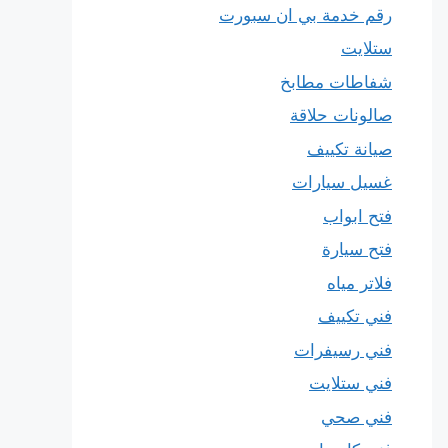
رقم خدمة بي ان سبورت
ستلايت
شفاطات مطابخ
صالونات حلاقة
صيانة تكييف
غسيل سيارات
فتح ابواب
فتح سيارة
فلاتر مياه
فني تكييف
فني رسيفرات
فني ستلايت
فني صحي