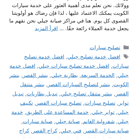
وولائك. نحن نعلم مدى أهمية العثور على خدمة سيارات
الكويت يمكنك الاعتماد عليها ، لذا فإن رضاك ​​هو أولويتنا
القصوى كل يوم. هنا في مراكز صيانة جيلي نحن نفهم ما
يجعل خدمة العملاء رائعة حقًا. …
اقرأ المزيد
التصنيفات
تصليح سيارات
الوسوم
افضل خدمة تصليح جيلي
,
افضل خدمة تصليح
سيارات
,
افضل خدمة تصليح سيارات جيلي
,
افضل خدمة
جيلي
,
الخدمة السريعة
,
بطارية جيلي
,
بنشر القصر
,
بنشر
الكويت
,
بنشر لتصليح السيارات القصر
,
بنشر متنقل
القصر
,
بنشر متنقل تصليح جيلي
,
تبديل بطاريات
,
تبديل
تواير
,
تصليح سيارات
,
تصليح سيارات القصر
,
تكييف
جيلي
,
تواير جيلي
,
خدمة المساعدة على الطريق
,
خدمة
جيلي
,
شفرولية الغانم
,
صيانة جيلي
,
صيانة سيارات
,
صيانة سيارات القصر
,
فني جيلي
,
كراج القصر
,
كراج