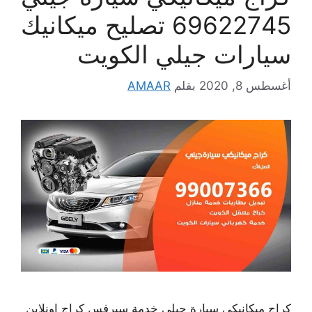
69622745 تصليح ميكانيك
سيارات جيلي الكويت
أغسطس 8, 2020
بقلم
AMAAR
كراج ميكانيكي سيارة جيلي خدمة سيرفس كراج اونلاين