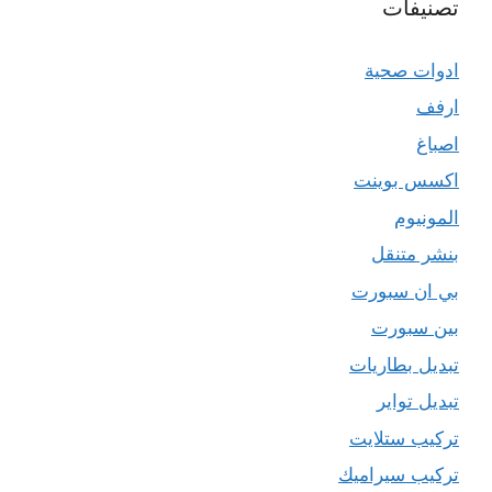
تصنيفات
ادوات صحية
ارفف
اصباغ
اكسس بوينت
المونيوم
بنشر متنقل
بي ان سبورت
بين سبورت
تبديل بطاريات
تبديل تواير
تركيب ستلايت
تركيب سيراميك