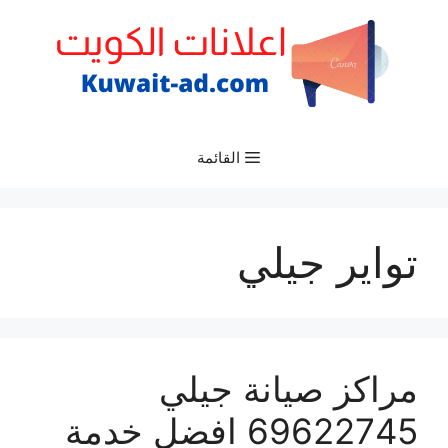
نتقل
لى
لمحتوى
القائمة
تواير جيلي
مراكز صيانة جيلي
69622745 افضل خدمة