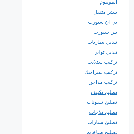
المونيوم
بنشر متنقل
بي ان سبورت
بين سبورت
تبديل بطاريات
تبديل تواير
تركيب ستلايت
تركيب سيراميك
تركيب مداخن
تصليح تكييف
تصليح تلفونات
تصليح ثلاجات
تصليح سيارات
تصليح طباخات