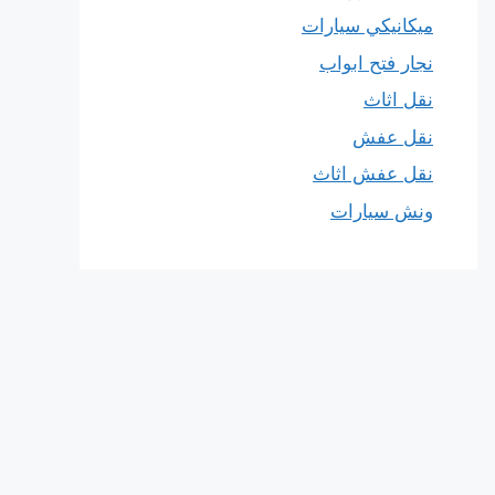
ميكانيكي سيارات
نجار فتح ابواب
نقل اثاث
نقل عفش
نقل عفش اثاث
ونش سيارات