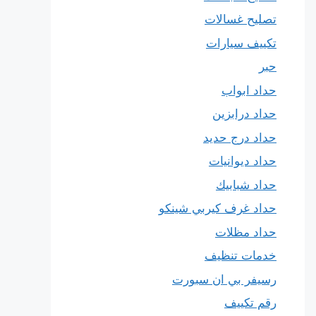
تصليح غسالات
تكييف سيارات
حبر
حداد ابواب
حداد درابزين
حداد درج حديد
حداد ديوانيات
حداد شبابيك
حداد غرف كيربي شينكو
حداد مظلات
خدمات تنظيف
رسيفر بي ان سبورت
رقم تكييف