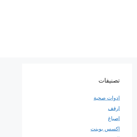
تصنيفات
ادوات صحية
ارفف
اصباغ
اكسس بوينت