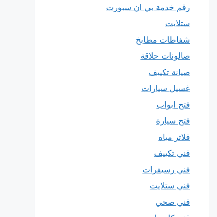
رقم خدمة بي ان سبورت
ستلايت
شفاطات مطابخ
صالونات حلاقة
صيانة تكييف
غسيل سيارات
فتح ابواب
فتح سيارة
فلاتر مياه
فني تكييف
فني رسيفرات
فني ستلايت
فني صحي