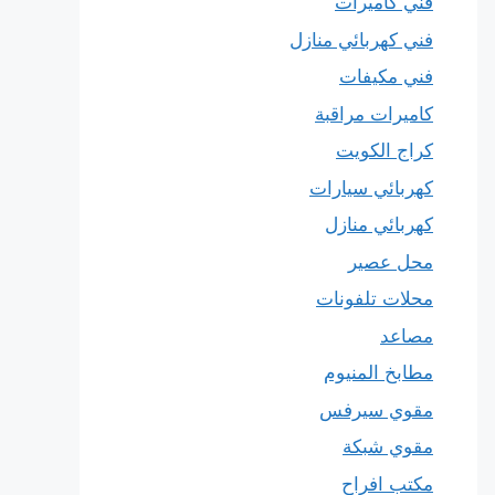
فني كاميرات
فني كهربائي منازل
فني مكيفات
كاميرات مراقبة
كراج الكويت
كهربائي سيارات
كهربائي منازل
محل عصير
محلات تلفونات
مصاعد
مطابخ المنيوم
مقوي سيرفس
مقوي شبكة
مكتب افراح