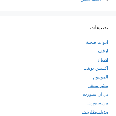
تصنيفات
ادوات صحية
ارفف
اصباغ
اكسس بوينت
المونيوم
بنشر متنقل
بي ان سبورت
بين سبورت
تبديل بطاريات