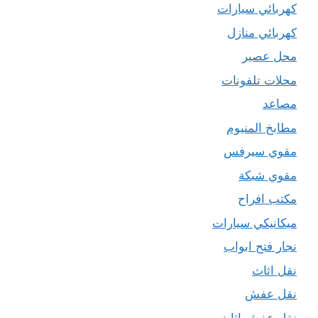
كهربائي سيارات
كهربائي منازل
محل عصير
محلات تلفونات
مصاعد
مطابخ المنيوم
مقوي سيرفس
مقوي شبكة
مكتب افراح
ميكانيكي سيارات
نجار فتح ابواب
نقل اثاث
نقل عفش
نقل عفش اثاث