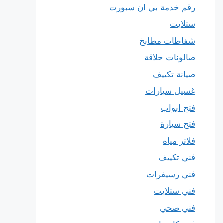
رقم خدمة بي ان سبورت
ستلايت
شفاطات مطابخ
صالونات حلاقة
صيانة تكييف
غسيل سيارات
فتح ابواب
فتح سيارة
فلاتر مياه
فني تكييف
فني رسيفرات
فني ستلايت
فني صحي