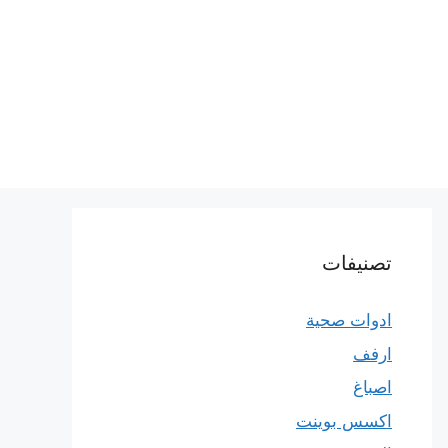
تصنيفات
ادوات صحية
ارفف
اصباغ
اكسس بوينت