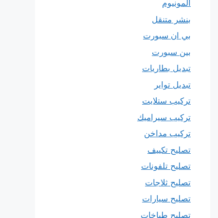
المونيوم
بنشر متنقل
بي ان سبورت
بين سبورت
تبديل بطاريات
تبديل تواير
تركيب ستلايت
تركيب سيراميك
تركيب مداخن
تصليح تكييف
تصليح تلفونات
تصليح ثلاجات
تصليح سيارات
تصليح طباخات