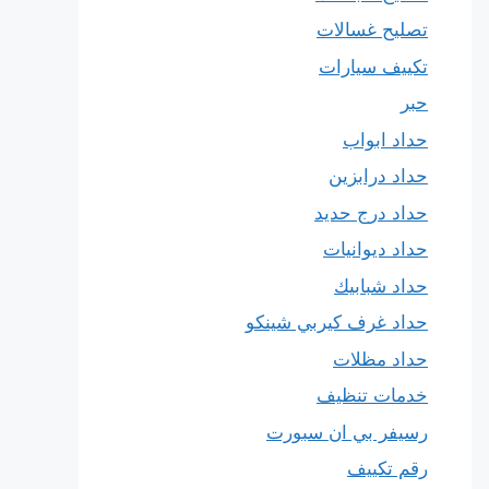
تصليح غسالات
تكييف سيارات
حبر
حداد ابواب
حداد درابزين
حداد درج حديد
حداد ديوانيات
حداد شبابيك
حداد غرف كيربي شينكو
حداد مظلات
خدمات تنظيف
رسيفر بي ان سبورت
رقم تكييف