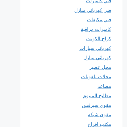
فني كاميرات
فني كهربائي منازل
فني مكيفات
كاميرات مراقبة
كراج الكويت
كهربائي سيارات
كهربائي منازل
محل عصير
محلات تلفونات
مصاعد
مطابخ المنيوم
مقوي سيرفس
مقوي شبكة
مكتب افراح