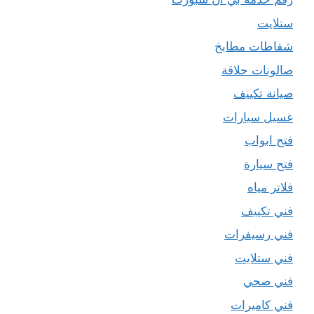
ستلايت
شفاطات مطابخ
صالونات حلاقة
صيانة تكييف
غسيل سيارات
فتح ابواب
فتح سيارة
فلاتر مياه
فني تكييف
فني رسيفرات
فني ستلايت
فني صحي
فني كاميرات